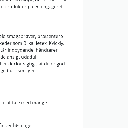
e produkter på en engageret
ele smagsprøver, præsentere
der som Bilka, føtex, Kvickly,
står indbydende, håndterer
de ansigt udadtil.
t er derfor vigtigt, at du er god
lige butiksmiljøer.
il at tale med mange
finder løsninger