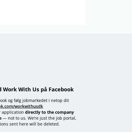
d Work With Us på Facebook
ook og følg jobmarkedet i netop dit
ok.com/workwithusdk
r application
directly to the company
e
— not to us. We’re just the job portal,
ions sent here will be deleted.