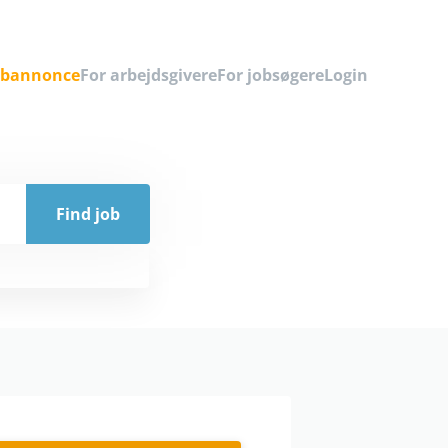
obannonce
For arbejdsgivere
For jobsøgere
Login