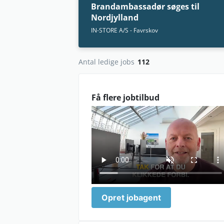
Brandambassadør søges til
Nordjylland
IN-STORE A/S - Favrskov
Antal ledige jobs
112
Få flere jobtilbud
lav_oploesning_0.mp4
Opret jobagent