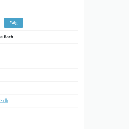
Følg
ie Bach
e.dk