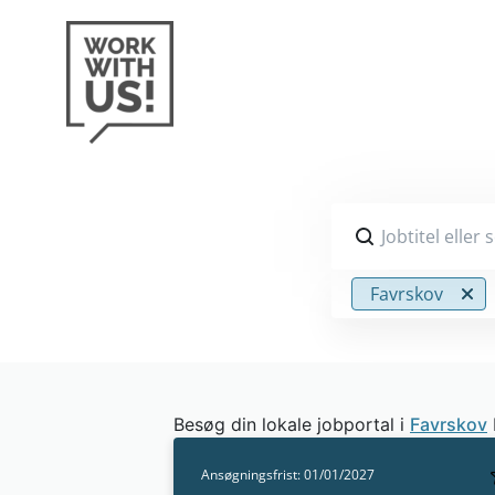
Jobtitel eller
Favrskov
Besøg din lokale jobportal i
Favrskov
Ansøgningsfrist: 01/01/2027