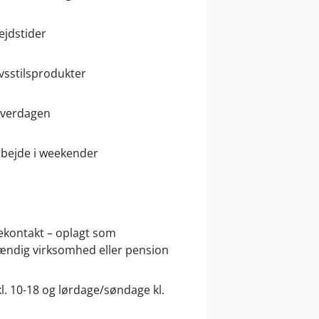
ejdstider
ivsstilsprodukter
 hverdagen
arbejde i weekender
kontakt – oplagt som
stændig virksomhed eller pension
l. 10-18 og lørdage/søndage kl.