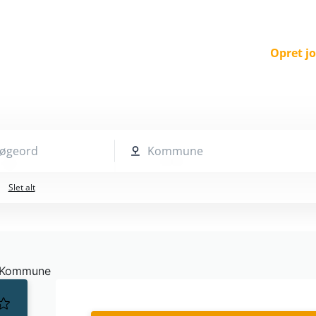
Opret j
 søgeord
Kommune
Slet alt
Kommune