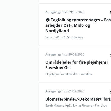
Ansøgningsfrist: 29/09/2026
🏠 Tagfolk og tømrere søges – Fas
arbejde i Øst-, Midt- og
Nordjylland
SelectusPlus ApS - Favrskov
Ansøgningsfrist: 30/08/2026
Områdeleder for fire plejehjem i
Favrskov Øst
Plejehjem Favrskov Øst - Favrskov
Ansøgningsfrist: 01/09/2026
Blomsterbinder/-Dekoratør/Flori
Earth Matters ApS / Living Flowers - Favrskov