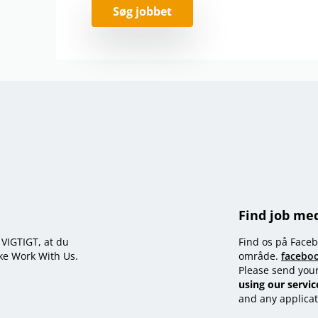
Søg jobbet
Find job me
t VIGTIGT, at du
Find os på Faceb
kke Work With Us.
område.
facebo
Please send you
using our servic
and any applicat