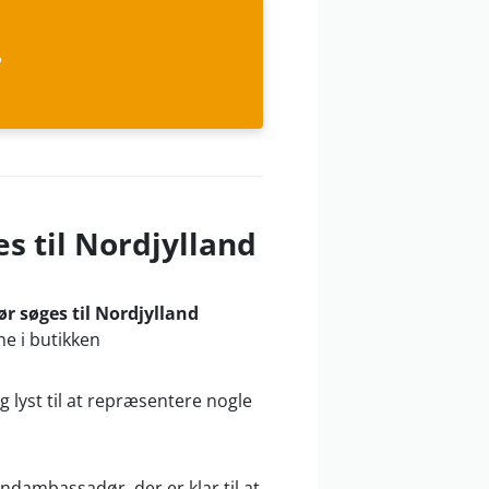
?
 til Nordjylland
 søges til Nordjylland
ne i butikken
g lyst til at repræsentere nogle
ndambassadør, der er klar til at