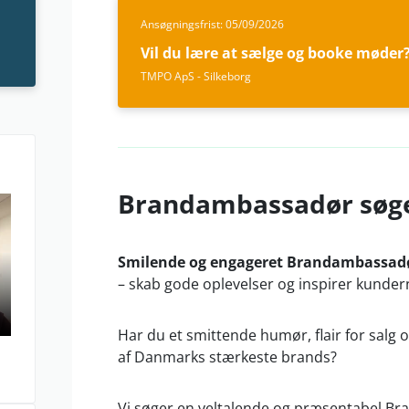
Ansøgningsfrist: 05/09/2026
Vil du lære at sælge og booke møder
TMPO ApS - Silkeborg
Brandambassadør søges
Smilende og engageret Brandambassadør
– skab gode oplevelser og inspirer kunder
Har du et smittende humør, flair for salg o
af Danmarks stærkeste brands?
Vi søger en veltalende og præsentabel Bra