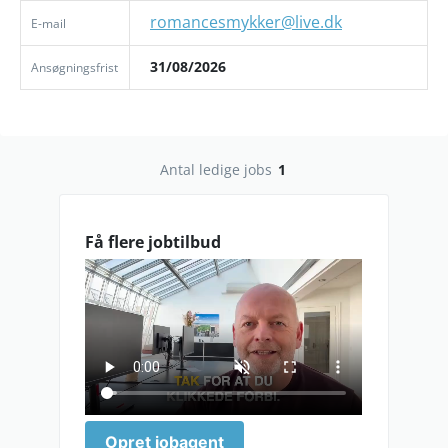
romancesmykker@live.dk
E-mail
31/08/2026
Ansøgningsfrist
Antal ledige jobs
1
Få flere jobtilbud
lav_oploesning_0.mp4
Opret jobagent