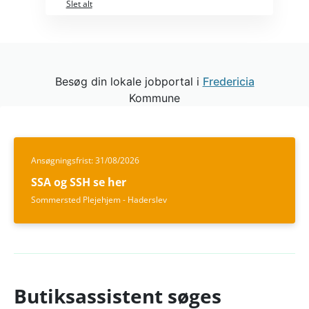
Slet alt
Besøg din lokale jobportal i
Fredericia
Kommune
Ansøgningsfrist: 31/08/2026
SSA og SSH se her
Sommersted Plejehjem - Haderslev
Butiksassistent søges