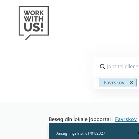
Jobtitel eller
Favrskov
Besøg din lokale jobportal i
Favrskov
Ansøgningsfrist: 01/01/2027