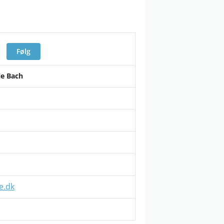
Følg
ie Bach
e.dk