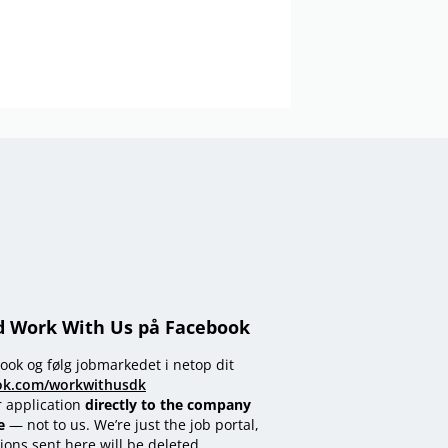
d Work With Us på Facebook
ook og følg jobmarkedet i netop dit
ok.com/workwithusdk
r application
directly to the company
e
— not to us. We’re just the job portal,
ions sent here will be deleted.