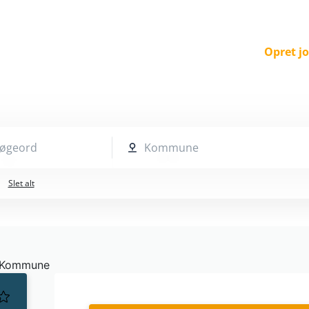
Opret j
 søgeord
Kommune
Slet alt
Kommune