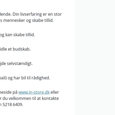
lende. Din livserfaring er en stor
ags mennesker og skabe tillid.
g kan skabe tillid.
midle et budskab.
jde selvstændigt.
il) og har bil til rådighed.
meside på
www.in-store.dk
eller
r du velkommen til at kontakte
n 5218 6409.