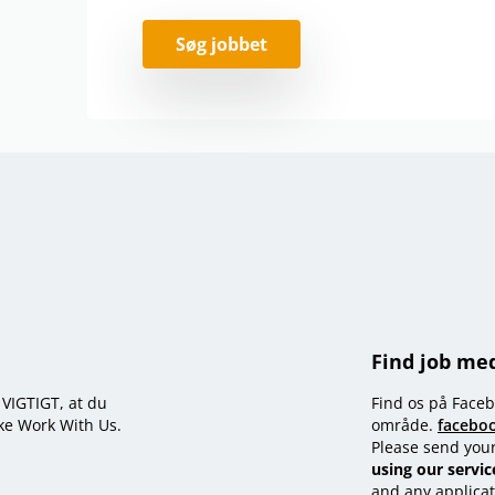
Søg jobbet
Find job me
t VIGTIGT, at du
Find os på Faceb
kke Work With Us.
område.
facebo
Please send you
using our servic
and any applicat