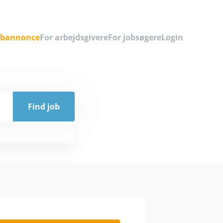
obannonce
For arbejdsgivere
For jobsøgere
Login