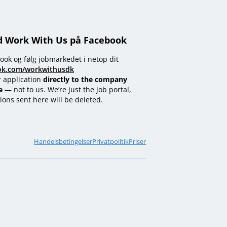
d Work With Us på Facebook
ook og følg jobmarkedet i netop dit
ok.com/workwithusdk
r application
directly to the company
e
— not to us. We’re just the job portal,
ions sent here will be deleted.
Handelsbetingelser
Privatpolitik
Priser