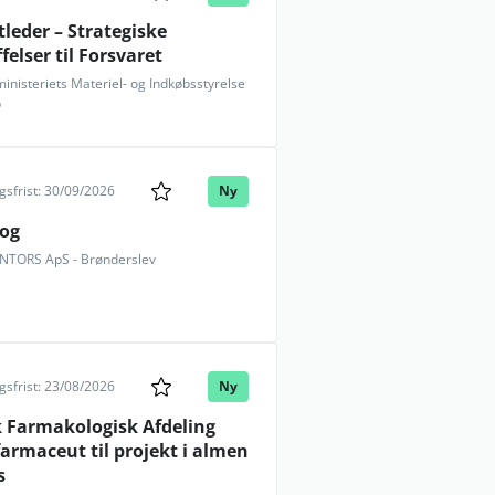
tleder – Strategiske
felser til Forsvaret
inisteriets Materiel- og Indkøbsstyrelse
p
sfrist: 30/09/2026
Ny
log
TORS ApS - Brønderslev
sfrist: 23/08/2026
Ny
k Farmakologisk Afdeling
farmaceut til projekt i almen
s