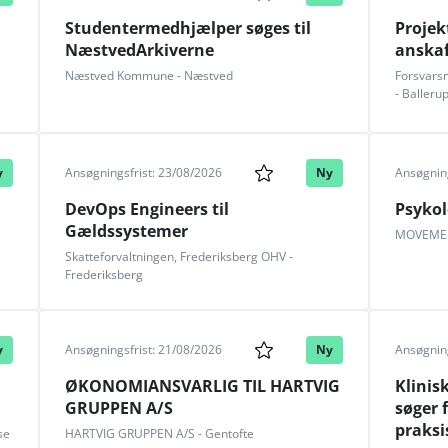
Studentermedhjælper søges til
Projek
å
NæstvedArkiverne
anskaf
Næstved Kommune - Næstved
Forsvarsm
- Balleru
y
Ansøgningsfrist: 23/08/2026
Ny
Ansøgning
DevOps Engineers til
Psyko
Gældssystemer
MOVEMEN
Skatteforvaltningen, Frederiksberg OHV -
Frederiksberg
y
Ansøgningsfrist: 21/08/2026
Ny
Ansøgning
ØKONOMIANSVARLIG TIL HARTVIG
Klinis
GRUPPEN A/S
søger 
praksi
se
HARTVIG GRUPPEN A/S - Gentofte