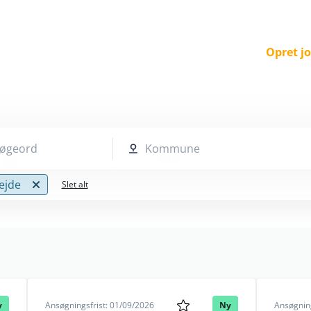
Opret j
 søgeord
Kommune
ejde
Slet alt
y
Ansøgningsfrist: 01/09/2026
Ny
Ansøgning