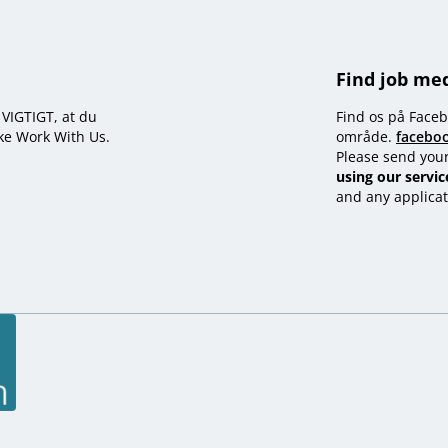
Find job me
t VIGTIGT, at du
Find os på Faceb
kke Work With Us.
område.
facebo
Please send you
using our servic
and any applicat