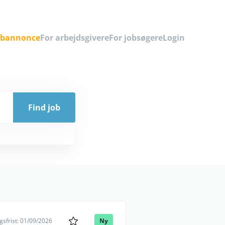
obannonce
For arbejdsgivere
For jobsøgere
Login
sfrist: 01/09/2026
Ny