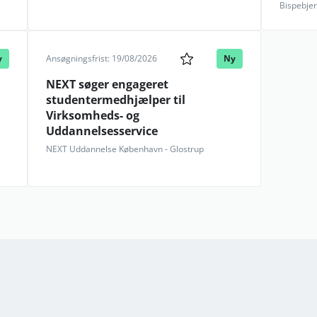
Bispebjer
y
Ansøgningsfrist: 19/08/2026
Ny
NEXT søger engageret
studentermedhjælper til
Virksomheds- og
Uddannelsesservice
NEXT Uddannelse København - Glostrup