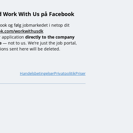
d Work With Us på Facebook
ook og følg jobmarkedet i netop dit
ok.com/workwithusdk
r application
directly to the company
e
— not to us. We’re just the job portal,
ions sent here will be deleted.
Handelsbetingelser
Privatpolitik
Priser