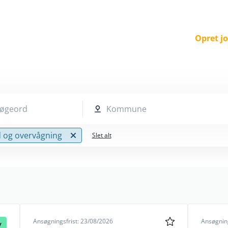
Opret j
 søgeord
Kommune
d og overvågning
Slet alt
Ansøgningsfrist: 23/08/2026
Ansøgning
y