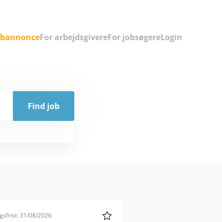
obannonce
For arbejdsgivere
For jobsøgere
Login
sfrist: 31/08/2026