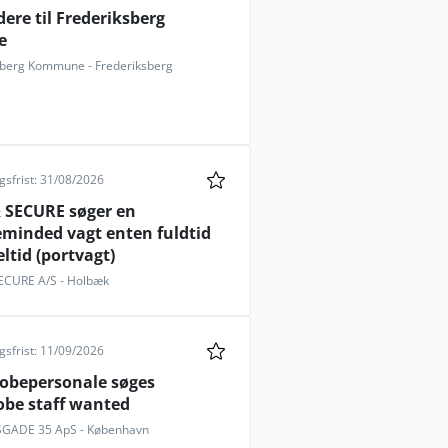
dere til Frederiksberg
e
sberg Kommune - Frederiksberg
sfrist: 31/08/2026
 SECURE søger en
eminded vagt enten fuldtid
eltid (portvagt)
ECURE A/S - Holbæk
sfrist: 11/09/2026
obepersonale søges
be staff wanted
GADE 35 ApS - København