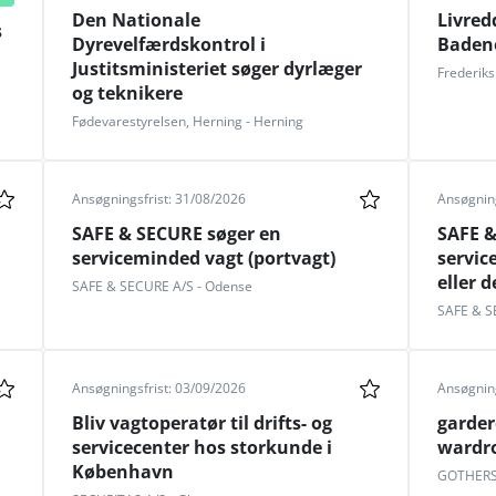
Den Nationale
Livred
s
Dyrevelfærdskontrol i
Baden
Justitsministeriet søger dyrlæger
Frederik
og teknikere
Fødevarestyrelsen, Herning - Herning
Ansøgningsfrist: 31/08/2026
Ansøgning
SAFE & SECURE søger en
SAFE &
serviceminded vagt (portvagt)
servic
eller d
SAFE & SECURE A/S - Odense
SAFE & S
Ansøgningsfrist: 03/09/2026
Ansøgning
Bliv vagtoperatør til drifts- og
garder
servicecenter hos storkunde i
wardro
København
GOTHERS