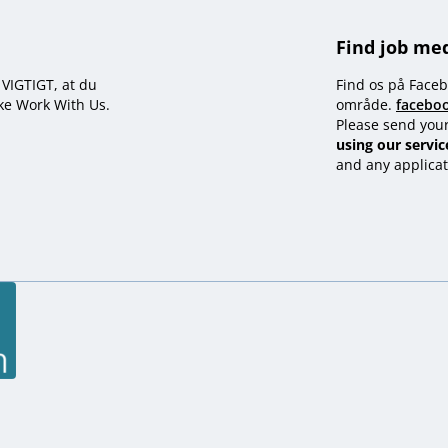
Find job me
t VIGTIGT, at du
Find os på Faceb
kke Work With Us.
område.
facebo
Please send you
using our servic
and any applicat